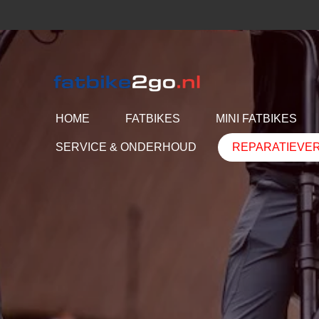
Ga
direct
naar
de
hoofdinhoud
HOME
FATBIKES
MINI FATBIKES
SERVICE & ONDERHOUD
REPARATIEVE