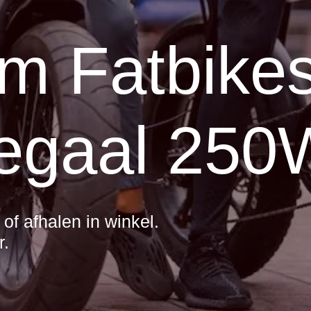
m Fatbikes
egaal 250
d of afhalen in winkel.
r.