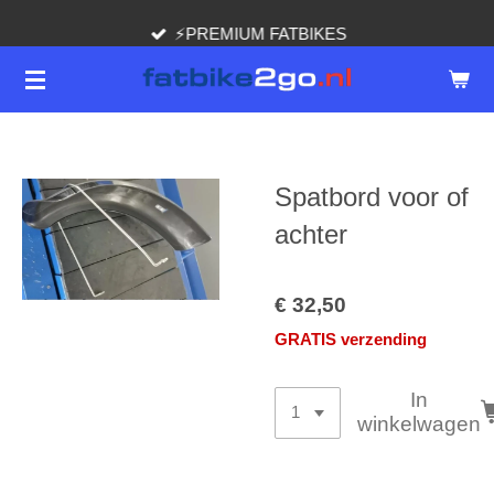
Ga
⚡️PREMIUM FATBIKES
direct
naar
de
hoofdinhoud
Spatbord voor of
achter
€ 32,50
GRATIS verzending
In
winkelwagen