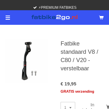
Ga
⚡️PREMIUM FATBIKES
direct
naar
de
hoofdinhoud
Fatbike
standaard V8 /
C80 / V20 -
verstelbaar
€ 19,95
GRATIS verzending
In