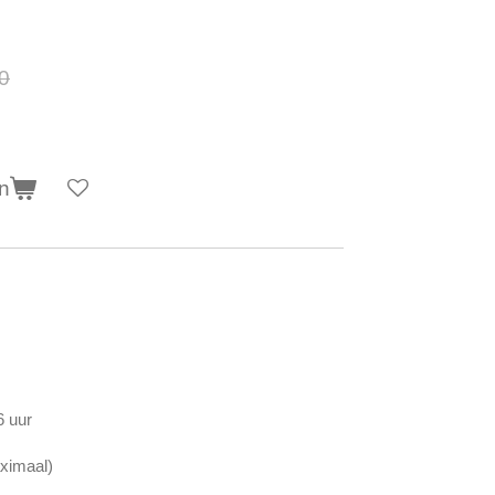
0
n
6 uur
aximaal)