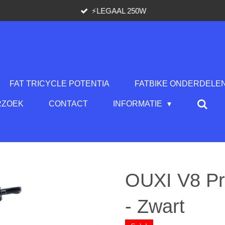
⚡️LEGAAL 250W
FAT TRICYCLE POTENTIA
FATBIKE ONDERDELE
RZOEK
CONTACT
INFORMATIE
OUXI V8 Pr
- Zwart