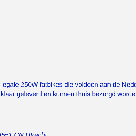
n legale 250W fatbikes die voldoen aan de Ned
jklaar geleverd en kunnen thuis bezorgd worden
3551 CN
Utrecht