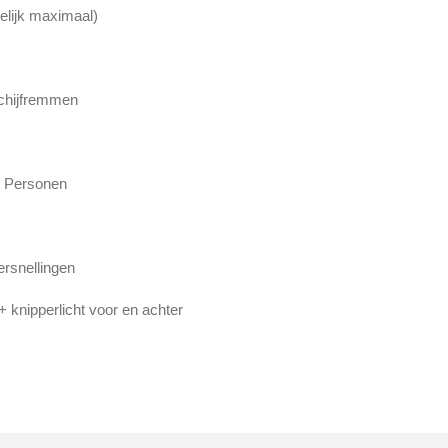
elijk maximaal)
chijfremmen
2 Personen
rsnellingen
+ knipperlicht voor en achter